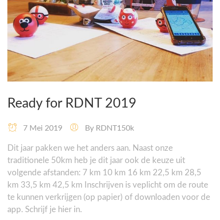
Ready for RDNT 2019
7 Mei 2019
By
RDNT150k
Dit jaar pakken we het anders aan. Naast onze
traditionele 50km heb je dit jaar ook de keuze uit
volgende afstanden: 7 km 10 km 16 km 22,5 km 28,5
km 33,5 km 42,5 km Inschrijven is veplicht om de route
te kunnen verkrijgen (op papier) of downloaden voor de
app. Schrijf je hier in.