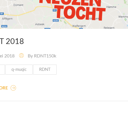
T 2018
i 2018
By
RDNT150k
q-muqic
RDNT
MORE